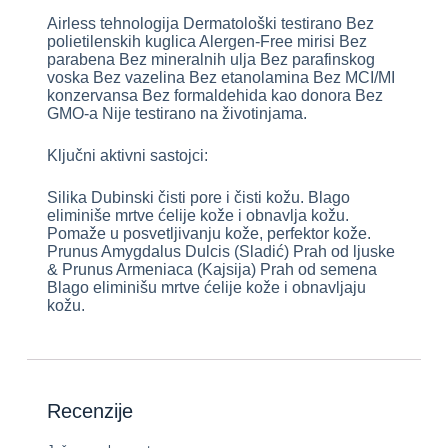
Airless tehnologija Dermatološki testirano Bez
polietilenskih kuglica Alergen-Free mirisi Bez
parabena Bez mineralnih ulja Bez parafinskog
voska Bez vazelina Bez etanolamina Bez MCI/MI
konzervansa Bez formaldehida kao donora Bez
GMO-a Nije testirano na životinjama.
Ključni aktivni sastojci:
Silika Dubinski čisti pore i čisti kožu. Blago
eliminiše mrtve ćelije kože i obnavlja kožu.
Pomaže u posvetljivanju kože, perfektor kože.
Prunus Amygdalus Dulcis (Sladić) Prah od ljuske
& Prunus Armeniaca (Kajsija) Prah od semena
Blago eliminišu mrtve ćelije kože i obnavljaju
kožu.
Recenzije