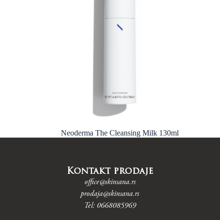
Neoderma The Cleansing Milk 130ml
4.248
RSD
Dodaj u korpu
Kontakt prodaje
office@skinsana.rs
prodaja@skinsana.rs
Tel: 0668085969