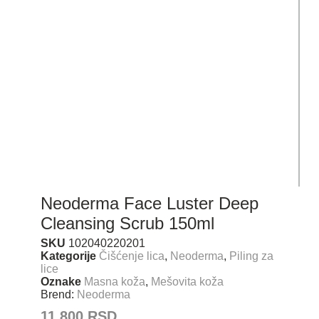
Neoderma Face Luster Deep
Cleansing Scrub 150ml
SKU
102040220201
Kategorije
Čišćenje lica
,
Neoderma
,
Piling za
lice
Oznake
Masna koža
,
Mešovita koža
Brend:
Neoderma
11.800
RSD