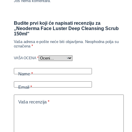
Još nema komentara.
Budite prvi koji će napisati recenziju za
„Neoderma Face Luster Deep Cleansing Scrub
150ml“
Vaša adresa e-pošte neće biti objavljena.
Neophodna polja su
označena
*
VAŠA OCENA
*
Name
*
Email
*
Vaša recenzija
*