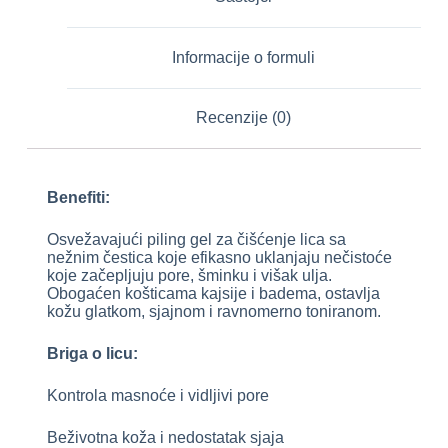
Informacije o formuli
Recenzije (0)
Benefiti:
Osvežavajući piling gel za čišćenje lica sa
nežnim čestica koje efikasno uklanjaju nečistoće
koje začepljuju pore, šminku i višak ulja.
Obogaćen košticama kajsije i badema, ostavlja
kožu glatkom, sjajnom i ravnomerno toniranom.
Briga o licu:
Kontrola masnoće i vidljivi pore
Beživotna koža i nedostatak sjaja