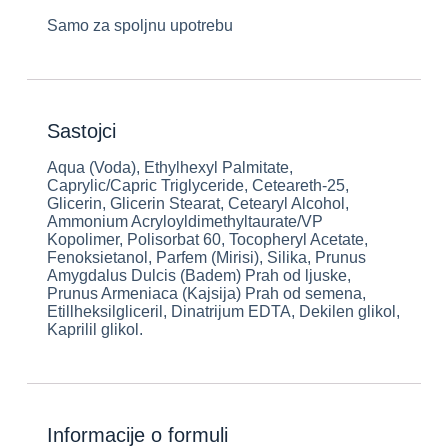
Samo za spoljnu upotrebu
Sastojci
Aqua (Voda), Ethylhexyl Palmitate,
Caprylic/Capric Triglyceride, Ceteareth-25,
Glicerin, Glicerin Stearat, Cetearyl Alcohol,
Ammonium Acryloyldimethyltaurate/VP
Kopolimer, Polisorbat 60, Tocopheryl Acetate,
Fenoksietanol, Parfem (Mirisi), Silika, Prunus
Amygdalus Dulcis (Badem) Prah od ljuske,
Prunus Armeniaca (Kajsija) Prah od semena,
Etillheksilgliceril, Dinatrijum EDTA, Dekilen glikol,
Kaprilil glikol.
Informacije o formuli