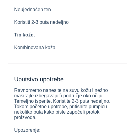
Neujednačen ten
Koristiti 2-3 puta nedeljno
Tip kože:
Kombinovana koža
Uputstvo upotrebe
Ravnomerno nanesite na suvu kožu i nežno
masirajte izbegavajući područje oko očiju.
Temeljno isperite. Koristite 2-3 puta nedeljno.
Tokom početne upotrebe, pritisnite pumpicu
nekoliko puta kako biste započeli protok
proizvoda.
Upozorenje: