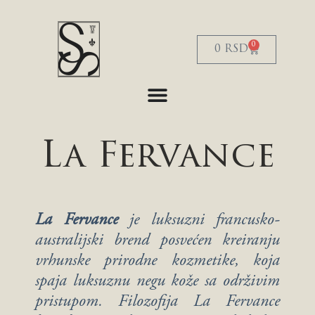
S
k
i
0
0
RSD
p
t
o
c
o
n
t
e
La Fervance
n
t
La Fervance
je luksuzni francusko-
australijski brend posvećen kreiranju
vrhunske prirodne kozmetike, koja
spaja luksuznu negu kože sa održivim
pristupom. Filozofija La Fervance