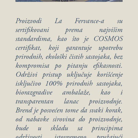
Proizvodi La Fervance-a su
sertifikovani prema najvišim
standardima, kao što je COSMOS
certifikat, koji garantuje upotrebu
prirodnih, ekološki čistih sastojaka, bez
kompromisa po pitanju efikasnosti.
Održivi pristup uključuje korišćenje
isključivo 100% prirodnih sastojaka,
biorazgradive ambalaže, kao i
transparentan lanac proizvodnje.
Brend je posvećen tome da svaki korak,
od nabavke sirovina do proizvodnje,
bude u skladu sa principima
održivosti, istovremeno pružajući