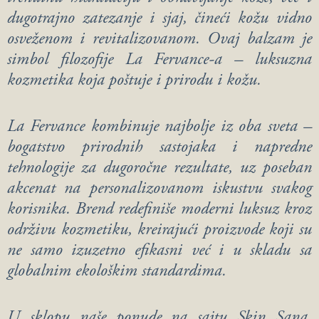
dugotrajno zatezanje i sjaj, čineći kožu vidno
osveženom i revitalizovanom. Ovaj balzam je
simbol filozofije La Fervance-a – luksuzna
kozmetika koja poštuje i prirodu i kožu.
La Fervance kombinuje najbolje iz oba sveta –
bogatstvo prirodnih sastojaka i napredne
tehnologije za dugoročne rezultate, uz poseban
akcenat na personalizovanom iskustvu svakog
korisnika. Brend redefiniše moderni luksuz kroz
održivu kozmetiku, kreirajući proizvode koji su
ne samo izuzetno efikasni već i u skladu sa
globalnim ekološkim standardima.
U sklopu naše ponude na sajtu Skin Sana,