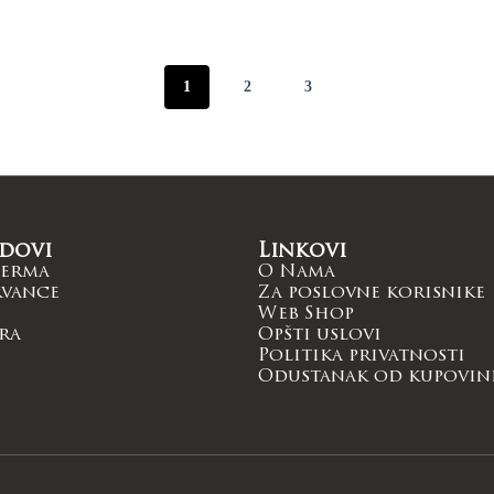
1
2
3
dovi
Linkovi
erma
O Nama
rvance
Za poslovne korisnike
i
Web Shop
ra
Opšti uslovi
Politika privatnosti
Odustanak od kupovin