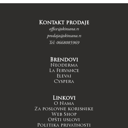
Kontakt prodaje
office@skinsana.rs
prodaja@skinsana.rs
Tel: 0668085969
Brendovi
Neoderma
La Fervance
Elevai
Cyspera
Linkovi
O Nama
Za poslovne korisnike
Web Shop
Opšti uslovi
Politika privatnosti