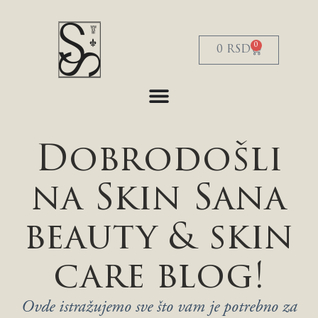
S
k
i
0
0
RSD
p
t
o
c
o
n
t
e
Dobrodošli
n
t
na Skin Sana
beauty & skin
care blog!
Ovde istražujemo sve što vam je potrebno za