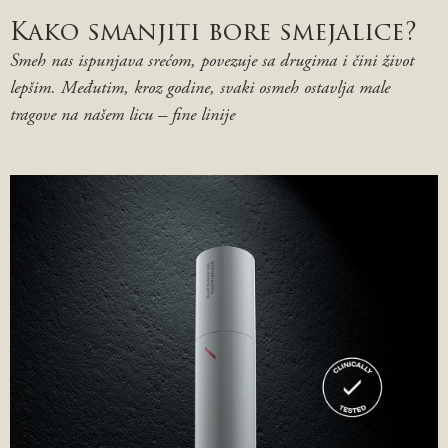
Kako smanjiti bore smejalice?
Smeh nas ispunjava srećom, povezuje sa drugima i čini život
lepšim. Međutim, kroz godine, svaki osmeh ostavlja male
tragove na našem licu – fine linije