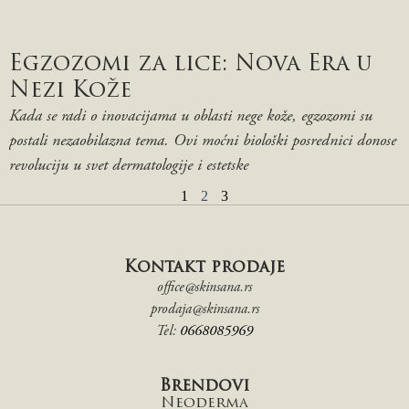
Egzozomi za lice: Nova Era u
Nezi Kože
Kada se radi o inovacijama u oblasti nege kože, egzozomi su
postali nezaobilazna tema. Ovi moćni biološki posrednici donose
revoluciju u svet dermatologije i estetske
1
2
3
Kontakt prodaje
office@skinsana.rs
prodaja@skinsana.rs
Tel:
0668085969
Brendovi
Neoderma