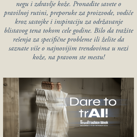
negu i zdravlje kože. Pronađite savete o
pravilnoj rutini, preporuke za proizvode, vodiče
kroz sastojke i inspiraciju za održavanje
blistavog tena tokom cele godine. Bilo da tražite
rešenja za specifične probleme ili želite da
saznate više o najnovijim trendovima u nezi
kože, na pravom ste mestu!