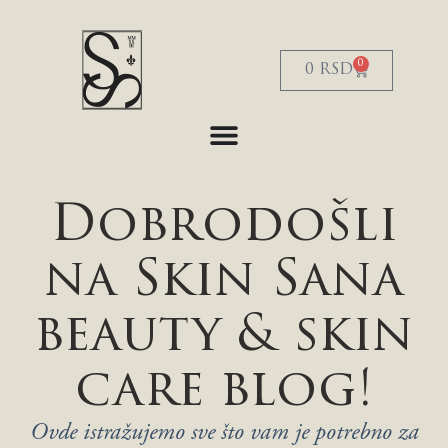
S
k
i
0
0
RSD
p
t
o
c
o
n
t
e
Dobrodošli
n
t
na Skin Sana
beauty & skin
care blog!
Ovde istražujemo sve što vam je potrebno za